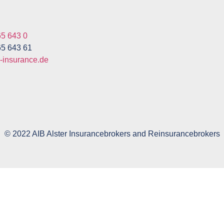
65 643 0
65 643 61
r-insurance.de
© 2022 AIB Alster Insurancebrokers and Reinsurancebrokers